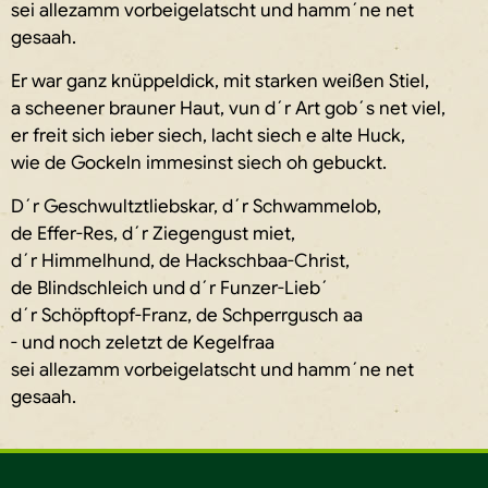
sei allezamm vorbeigelatscht und hamm´ne net
gesaah.
Er war ganz knüppeldick, mit starken weißen Stiel,
a scheener brauner Haut, vun d´r Art gob´s net viel,
er freit sich ieber siech, lacht siech e alte Huck,
wie de Gockeln immesinst siech oh gebuckt.
D´r Geschwultztliebskar, d´r Schwammelob,
de Effer-Res, d´r Ziegengust miet,
d´r Himmelhund, de Hackschbaa-Christ,
de Blindschleich und d´r Funzer-Lieb´
d´r Schöpftopf-Franz, de Schperrgusch aa
- und noch zeletzt de Kegelfraa
sei allezamm vorbeigelatscht und hamm´ne net
gesaah.