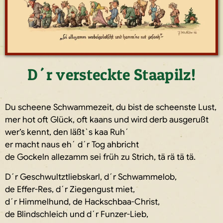
D´r versteckte Staapilz!
Du scheene Schwammezeit, du bist de scheenste Lust,
mer hot oft Glück, oft kaans und wird derb ausgerußt
wer’s kennt, den läßt`s kaa Ruh´
er macht naus eh´ d´r Tog ahbricht
de Gockeln allezamm sei früh zu Strich, tä rä tä tä.
D´r Geschwultztliebskarl, d´r Schwammelob,
de Effer-Res, d´r Ziegengust miet,
d´r Himmelhund, de Hackschbaa-Christ,
de Blindschleich und d´r Funzer-Lieb,