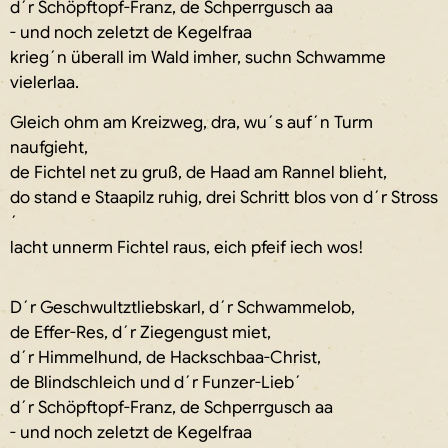
d´r Schöpftopf-Franz, de Schperrgusch aa
- und noch zeletzt de Kegelfraa
krieg´n überall im Wald imher, suchn Schwamme
vielerlaa.
Gleich ohm am Kreizweg, dra, wu´s auf´n Turm
naufgieht,
de Fichtel net zu gruß, de Haad am Rannel blieht,
do stand e Staapilz ruhig, drei Schritt blos von d´r Stross
´
lacht unnerm Fichtel raus, eich pfeif iech wos!
D´r Geschwultztliebskarl, d´r Schwammelob,
de Effer-Res, d´r Ziegengust miet,
d´r Himmelhund, de Hackschbaa-Christ,
de Blindschleich und d´r Funzer-Lieb´
d´r Schöpftopf-Franz, de Schperrgusch aa
- und noch zeletzt de Kegelfraa