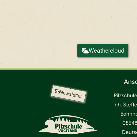
Weathercloud
Ansc
Newsletter
Pilzschul
Inh. Steff
Bahnhof
08548
Deuts