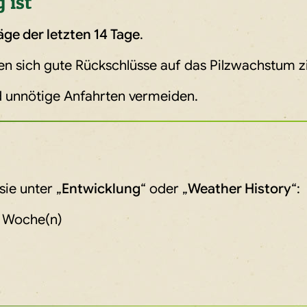
 ist
ge der letzten 14 Tage
.
en sich gute Rückschlüsse auf das Pilzwachstum z
d unnötige Anfahrten vermeiden.
sie unter „
Entwicklung
“ oder „
Weather History
“:
 Woche(n)