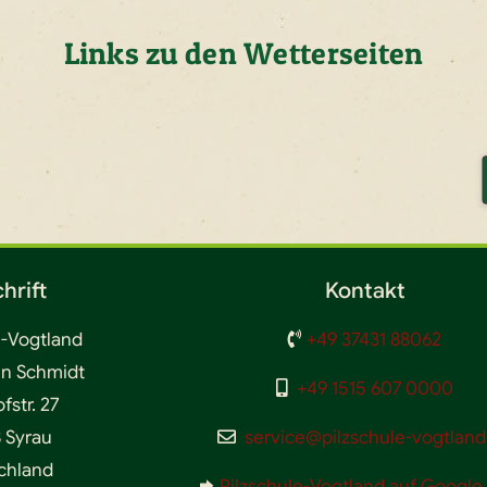
Links zu den Wetterseiten
hrift
Kontakt
e-Vogtland
+49 37431 88062
en Schmidt
+49 1515 607 0000
str. 27
 Syrau
service@pilzschule-vogtland
chland
Pilzschule-Vogtland auf Googl