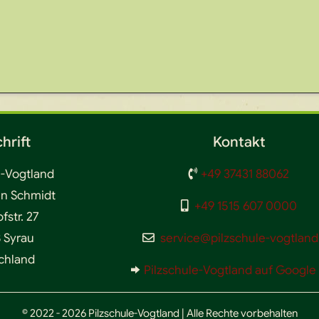
hrift
Kontakt
e-Vogtland
+49 37431 88062
en Schmidt
+49 1515 607 0000
str. 27
 Syrau
service@pilzschule-vogtland
chland
Pilzschule-Vogtland auf Googl
© 2022 - 2026 Pilzschule-Vogtland | Alle Rechte vorbehalten