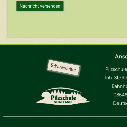
Ansc
Newsletter
Pilzschul
Inh. Steff
Bahnhof
08548
Deuts