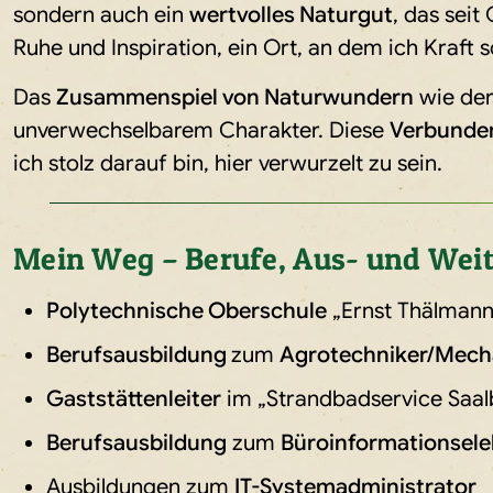
sondern auch ein
wertvolles Naturgut
, das seit
Ruhe und Inspiration, ein Ort, an dem ich Kraft s
Das
Zusammenspiel von Naturwundern
wie der
unverwechselbarem Charakter. Diese
Verbundenh
ich stolz darauf bin, hier verwurzelt zu sein.
Mein Weg – Berufe, Aus- und Wei
Polytechnische Oberschule
„Ernst Thälmann
Berufsausbildung
zum
Agrotechniker/Mech
Gaststättenleiter
im „Strandbadservice Saal
Berufsausbildung
zum
Büroinformationsele
Ausbildungen zum
IT-Systemadministrator