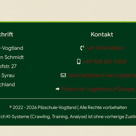
hrift
Kontakt
e-Vogtland
+49 37431 88062
en Schmidt
+49 1515 607 0000
str. 27
 Syrau
service@pilzschule-vogtland
chland
Pilzschule-Vogtland auf Googl
© 2022 - 2026 Pilzschule-Vogtland | Alle Rechte vorbehalten
ch KI-Systeme (Crawling, Training, Analyse) ist ohne vorherige Zus