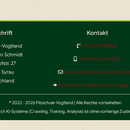
hrift
Kontakt
e-Vogtland
+49 37431 88062
en Schmidt
+49 1515 607 0000
str. 27
 Syrau
service@pilzschule-vogtland
chland
Pilzschule-Vogtland auf Googl
© 2022 - 2026 Pilzschule-Vogtland | Alle Rechte vorbehalten
ch KI-Systeme (Crawling, Training, Analyse) ist ohne vorherige Zus