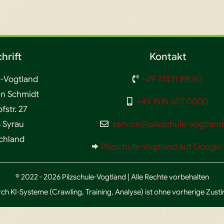
hrift
Kontakt
e-Vogtland
+49 37431 88062
en Schmidt
+49 1515 607 0000
str. 27
 Syrau
service@pilzschule-vogtland
chland
Pilzschule-Vogtland auf Googl
© 2022 - 2026 Pilzschule-Vogtland | Alle Rechte vorbehalten
ch KI-Systeme (Crawling, Training, Analyse) ist ohne vorherige Zus