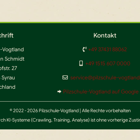
hrift
Kontakt
e-Vogtland
+49 37431 88062
en Schmidt
+49 1515 607 0000
str. 27
 Syrau
service@pilzschule-vogtland
chland
Pilzschule-Vogtland auf Googl
© 2022 - 2026 Pilzschule-Vogtland | Alle Rechte vorbehalten
ch KI-Systeme (Crawling, Training, Analyse) ist ohne vorherige Zus