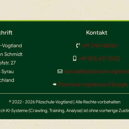
hrift
Kontakt
e-Vogtland
+49 37431 88062
en Schmidt
+49 1515 607 0000
str. 27
 Syrau
service@pilzschule-vogtland
chland
Pilzschule-Vogtland auf Googl
© 2022 - 2026 Pilzschule-Vogtland | Alle Rechte vorbehalten
ch KI-Systeme (Crawling, Training, Analyse) ist ohne vorherige Zus